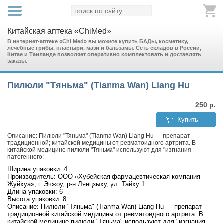
Китайская аптека «ChiMed»
В интернет-аптеке «Chi Med» вы можете купить БАДы, косметику,
лечебные грибы, пластыри, мази и бальзамы. Сеть складов в России,
Китае и Таиланде позволяет оперативно комплектовать и доставлять
заказы.
Пилюли "Тяньма" (Tianma Wan) Liang Hu
250
р.
Купить
Описание: Пилюли "Тяньма" (Tianma Wan) Liang Hu — препарат
традиционной; китайской медицины от ревматоидного артрита. В
китайской медицине пилюли "Тяньма" используют для "изгнания
патогенного;
Ширина упаковки: 4
Производитель: ООО «Хубейская фармацевтическая компания
Жуйхуа», г. Эчжоу, р-н Лянцзыху, ул. Тайху 1
Длина упаковки: 6
Высота упаковки: 8
Описание: Пилюли "Тяньма" (Tianma Wan) Liang Hu — препарат
традиционной китайской медицины от ревматоидного артрита. В
китайской медицине пилюли "Тяньма" используют для "изгнания