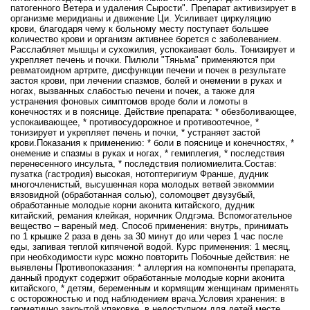
патогенного Ветера и удаления Сырости". Препарат активизирует в
организме меридианы и движение Ци. Усиливает циркуляцию
крови, благодаря чему к больному месту поступает большее
количество крови и организм активнее борется с заболеванием.
Расслабляет мышцы и сухожилия, успокаивает боль. Тонизирует и
укрепляет печень и почки. Пилюли "Тяньма" применяются при
ревматоидном артрите, дисфункции печени и почек в результате
застоя крови, при лечении спазмов, болей и онемении в руках и
ногах, вызванных слабостью печени и почек, а также для
устранения фоновых симптомов вроде боли и ломоты в
конечностях и в пояснице. Действие препарата: * обезболивающее,
успокаивающее, * противосудорожное и противоотечное, *
тонизирует и укрепляет печень и почки, * устраняет застой
крови.Показания к применению: * боли в пояснице и конечностях, *
онемение и спазмы в руках и ногах, * гемиплегия, * последствия
перенесенного инсульта, * последствия полиомиелита.Состав:
пузатка (гастродия) высокая, нотоптеригиум Франше, дудник
многочленистый, высушенная кора молодых ветвей эвкоммии
вязовидной (обработанная солью), соломоцвет двузубый,
обработанные молодые корни аконита китайского, дудник
китайский, ремания клейкая, норичник Олдгэма. Вспомогательное
вещество – вареный мед. Способ применения: внутрь, принимать
по 1 крышке 2 раза в день за 30 минут до или через 1 час после
еды, запивая теплой кипяченой водой. Курс применения: 1 месяц,
при необходимости курс можно повторить Побочные действия: не
выявлены Противопоказания: * аллергия на компоненты препарата,
данный продукт содержит обработанные молодые корни аконита
китайского, * детям, беременным и кормящим женщинам применять
с осторожностью и под наблюдением врача.Условия хранения: в
герметично закрытой упаковке, в недоступном для детей месте.