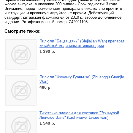
Форма выпуска: в упаковке 200 пилюль Срок годности: 3 года
Внимание: перед применением препарата внимательно прочтите
инструкцию и проконсультируйтесь с врачом. Действующий
стандарт: китайская фармакопея от 2010 г., второе дополненное
издание. Ратификационный номер: Z42021198
Смотрите также:
Пилюли "Бецзяцзянь" (Biejiajian Wan) препарат
китайской медицины от ипохондрии
1 390
р.
Пилюли "Чжуангу Гуаньцзе" (Zhuanggu Guanjie
Wan)
460
р.
Тибетские пилюли для суставов "Эршиувэй
Люйсюе Вань" (Ershiwuwei Lvxue wan)
1 540
р.