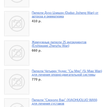
Пилюли Духо Цзишэн (Duduo Jisheng Wan) от
артроза и ревматизма
410
р.
Жемчужные пилюли 25 ингредиентов
(Ershiwuwei Zhenzhu Wan)
660
р.
Пилюли Четырех Чудес "Сы Мяо" (Si Miao Wan)
для лечения опорно-двигательной системы
770
р.
Пилюли "Сяохоло Ван" (XIAOHUOLUO WAN)
для лечения суставов